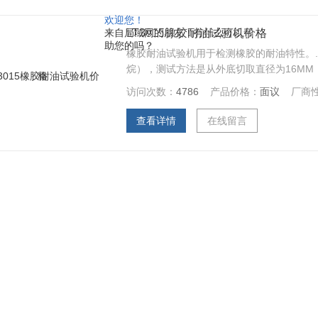
欢迎您！
来自局域网的朋友！有什么可以帮
LT3015橡胶耐油试验机价格
助您的吗？
橡胶耐油试验机用于检测橡胶的耐油特性。
烷），测试方法是从外底切取直径为16MM
23℃&#177;2℃的温度下，将试样放入
访问次数：
4786
产品价格：
面议
厂商
查看详情
在线留言