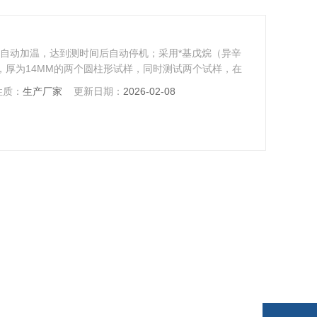
.自动加温，达到测时间后自动停机；采用*基戊烷（异辛
，厚为14MM的两个圆柱形试样，同时测试两个试样，在
装有试液的容器中，试样应*浸没于试液中
性质：
生产厂家
更新日期：
2026-02-08