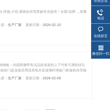
在线交流
法,性能,介绍,规格由东莞誉扬专业提供！全国*品牌，,质量
电话
性质：
生产厂家
更新日期：
2026-02-10
在线留言
微信扫一扫
不锈钢板；内箱两侧带有试品轨道架的上下均有可调的挂孔
;内箱前门处连接采用优质电木及玻璃纤维板门框做热传导隔
道宽耐温范围的硅胶发泡。
性质：
生产厂家
更新日期：
2026-02-09