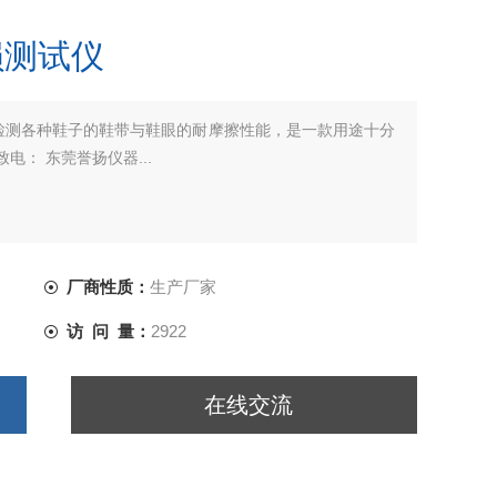
损测试仪
检测各种鞋子的鞋带与鞋眼的耐摩擦性能，是一款用途十分
： 东莞誉扬仪器...
厂商性质：
生产厂家
访 问 量：
2922
在线交流