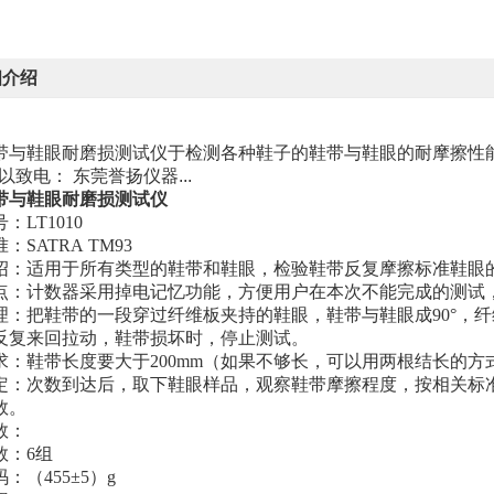
细介绍
带与鞋眼耐磨损测试仪于检测各种鞋子的鞋带与鞋眼的耐摩擦性
以致电： 东莞誉扬仪器...
带与鞋眼耐磨损测试仪
号
：
LT1010
准：
SATRA TM93
绍：适用于所有类型的鞋带和鞋眼
，
检验鞋带反复摩擦标准鞋眼
点：计数器采用掉电记忆功能，方便用户在本次不能完成的测试
理：
把鞋带的一段穿过纤维板夹持的鞋眼，鞋带与鞋眼成90°，纤
反复来回拉动，鞋带损坏时，停止测试。
求：鞋带长度要大于
200mm（如果不够长，可以用两根结长的
定：次数到达后，取下鞋眼样品，观察鞋带摩擦程度，按相关标
数。
数：
数
：6组
：（455±5）g