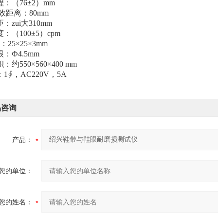
：（76±2）mm
效距离：80mm
：zui大310mm
：（100±5）cpm
：25×25×3mm
Ф4.5mm
约550×560×400 mm
1∮，AC220V，5A
品咨询
产品：
您的单位：
您的姓名：