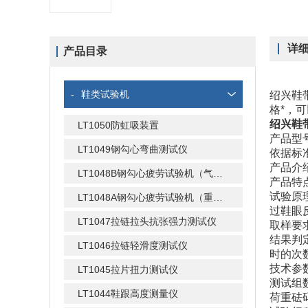
详
产品目录
-
鞋类试验机
绍兴鞋
格*，可
绍兴鞋
LT1050防虹吸装置
产品型
LT1049钢勾心弯曲测试仪
依据标
产品介
LT1048B钢勾心疲劳试验机（气动式）
产品特
试验原
LT1048A钢勾心疲劳试验机（重锤式）
过鞋眼
LT1047拉链拉头抗张强力测试仪
取样要
结果判
LT1046拉链轻滑度测试仪
时的次
技术参
LT1045拉片扭力测试仪
测试组
LT1044鞋跟高度测量仪
荷重砝码