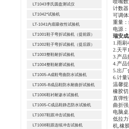
喷嘴数
LT1043李氏圆盘测试仪
计数器
LT1042*试验机
可调体积
重量：
LT-1041内底吸收性试验机
电源：1
LT1001鞋子弯折试验机（提前跟）
瑞安成
1.雨刷
LT1002鞋子弯折试验机（提后跟）
2.天
LT1003整鞋耐折试验机
3.产
4.产
LT1004整鞋耐磨试验机
5.出
LT1005-A成鞋弯曲防水试验机
6.计
温馨提
LT1005-B成品鞋防水耐曲折试验机
橡胶切
LT1006鞋衬耐渗水试验机
直弹性
曲折强
LT1005-C成品鞋静态防水试验机
电脑桌
LT1007鞋跟冲击试验机
低拉力
LT1008鞋跟连续冲击试验机
机,橡