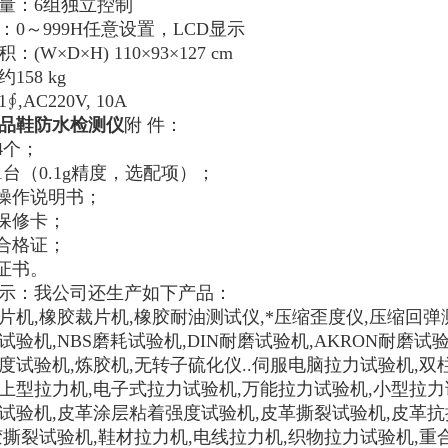
量：6组独立控制
：
0～999H任意设置，LCD显示
：(W×D×H) 110×93×127 cm
约
158
kg
∮,AC220V,
10
A
品鞋防水检测仪
附
件：
4个；
平1台（0.1g精度，选配项）；
品操作说明书；
品保修卡；
厂合格证；
量证书。
示：我公司还生产如下产品：
片机,橡胶裁片机,橡胶耐油测试仪,*压缩歪度仪,压缩回弹
试验机,NBS磨耗试验机,DIN耐磨试验机,AKRON耐磨试
度试验机,炼胶机,无转子硫化仪..
伺服电脑拉力试验机,双
上型拉力机,电子式拉力试验机,万能拉力试验机,小型拉力
试验机,皮革涂层粘着强度试验机,皮革撕裂试验机,皮革抗
胶撕裂试验机,鞋材拉力机,电线拉力机,织物拉力试验机,重合