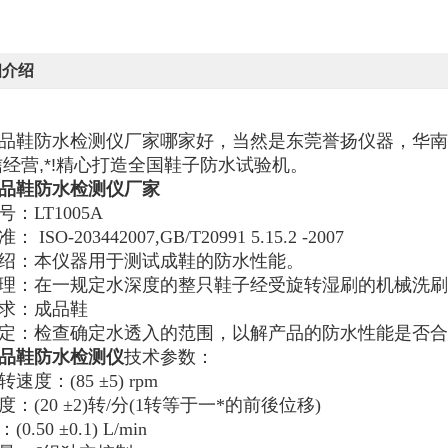
细介绍
品鞋防水检测仪厂家哪家好，当然是东莞誉扬仪器，华南
信经营,*!精心打造全国鞋子防水试验机。
品鞋防水检测仪厂家
号
：
LT1005A
准：
ISO-203442007,GB/T20991
5.15.2
-2007
绍：
本仪器用
于
测试成鞋的防水性能。
理：
在一规定水深度的整只鞋子经受旋转湿刷的机械洗刷
求：成品鞋
定：检查确定水透入的范围，以解产品的防水性能是否合
品鞋防水检测仪
技术参数：
速度：(85 ±5) rpm
：(20 ±2)转/分(1转等于一*的前後位移)
0.50 ±0.1) L/min