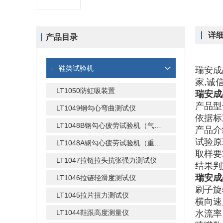
详
产品目录
-
鞋类试验机
瑞安成
家,诚
LT1050防虹吸装置
瑞安成
产品型
LT1049钢勾心弯曲测试仪
依据
标
LT1048B钢勾心疲劳试验机（气动式）
产品介
试验原
LT1048A钢勾心疲劳试验机（重锤式）
取样要
LT1047拉链拉头抗张强力测试仪
结果判
瑞安成
LT1046拉链轻滑度测试仪
刷子旋转
LT1045拉片扭力测试仪
横向速度
LT1044鞋跟高度测量仪
水流率：(