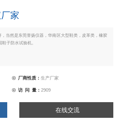
仪厂家
好，当然是东莞誉扬仪器，华南区大型鞋类，皮革类，橡胶
全国鞋子防水试验机。
厂商性质：
生产厂家
访 问 量：
2909
在线交流