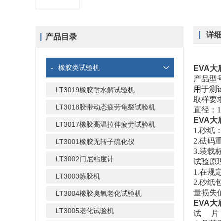
详
产品目录
-
橡胶类试验机
EVA
产品型
用于测
LT3019橡胶耐水解试验机
取样要
LT3018胶带动态疲劳龟裂试验机
直径：1
EVA
LT3017橡胶高温拉伸疲劳试验机
1.砂纸
2.砝码
LT3001橡胶无转子硫化仪
3.装
LT3002门尼粘度计
试验原
1.在
LT3003炼胶机
2.砂
量损失
LT3004橡胶臭氧老化试验机
EVA
LT3005老化试验机
试 片 