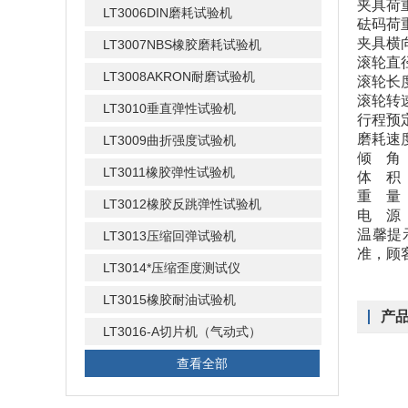
夹具荷重
LT3006DIN磨耗试验机
砝码荷重 
夹具横向
LT3007NBS橡胶磨耗试验机
滚轮直径
LT3008AKRON耐磨试验机
滚轮长度
滚轮转速
LT3010垂直弹性试验机
行程预定 
磨耗速度 
LT3009曲折强度试验机
倾 角
LT3011橡胶弹性试验机
体 积 ：
重 量 
LT3012橡胶反跳弹性试验机
电 源 ：
温馨提
LT3013压缩回弹试验机
准，顾
LT3014*压缩歪度测试仪
LT3015橡胶耐油试验机
产
LT3016-A切片机（气动式）
查看全部