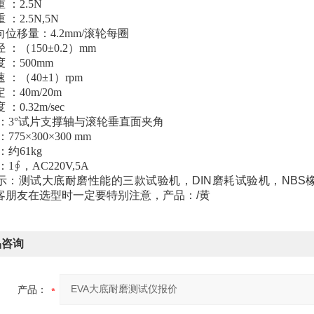
 ：2.5N
：2.5N,5N
位移量：4.2mm/滚轮每圈
 ：（150±0.2）mm
 ：500mm
 ：（40±1）rpm
：40m/20m
：0.32m/sec
 ：3°试片支撑轴与滚轮垂直面夹角
775×300×300 mm
：约61kg
1∮，AC220V,5A
示：测试大底耐磨性能的三款试验机，DIN磨耗试验机，NBS
客朋友在选型时一定要特别注意，产品：/黄
品咨询
产品：