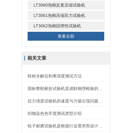
LT3060泡棉反复压缩试验机
LT3061泡棉压缩应力试验机
LT3062泡棉回弹性试验机
查看全部
相关文章
鞋材水解后剥离强度测试方法
国标整鞋耐折试验机是成鞋物理检验的重要方法
拉力强度试验机的速度与力值出现问题时，如何应对
织物染色色牢度测试类型介绍
轮子耐磨试验机是根据行业需求而设计制造的