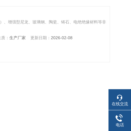
BS）、增强型尼龙、玻璃钢、陶瓷、铸石、电绝绝缘材料等非
性质：
生产厂家
更新日期：
2026-02-08
在线交流
电话