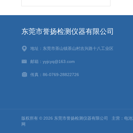
东莞市誉扬检测仪器有限公司
地址：东莞市茶山镇茶山村吉兴路十八工业区
邮箱：yyjcyq@163.com
传真：86-0769-28822726
版权所有 © 2026 东莞市誉扬检测仪器有限公司 主营：
网