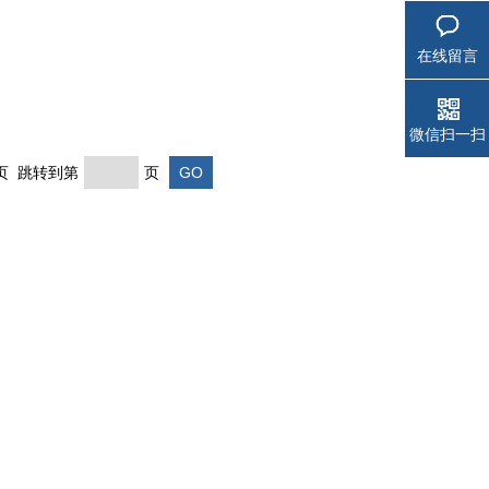
在线留言
微信扫一扫
末页 跳转到第
页