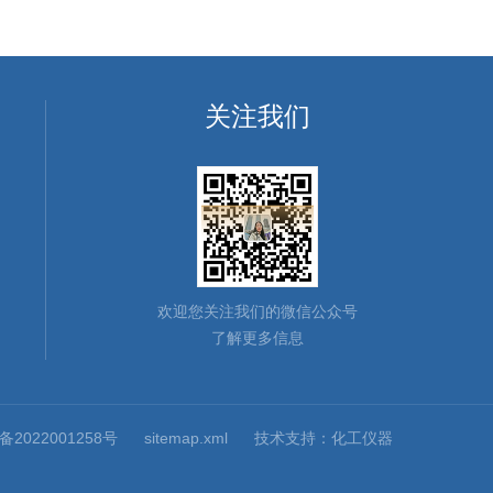
关注我们
欢迎您关注我们的微信公众号
了解更多信息
2022001258号
sitemap.xml
技术支持：
化工仪器