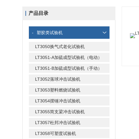
产品目录
-
塑胶类试验机
LT3050换气式老化试验机
LT3051-A加硫成型试验机（电动）
LT3051-B加硫成型试验机（手动）
LT3052落球冲击试验机
LT3053塑料燃烧试验机
LT3054摆锤冲击试验机
LT3055简支梁冲击试验机
LT3057杜邦冲击试验机
LT3058可塑度试验机