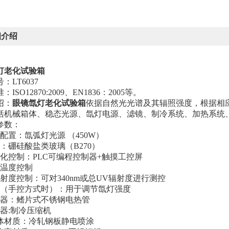
细介绍
灯老化试验箱
号：
LT6037
准：
ISO12870:2009、EN1836：2005等。
绍：
眼镜氙灯老化试验箱
依据自然光光谱及其辐照强度，根据相
括机械箱体、稳态光源、氙灯电源、滤镜、制冷系统、加热系统
参数：
准配置：氙弧灯光源
（
450W
）
镜：硼硅酸盐类玻璃（B270）
动化控制：PLC可编程控制器+触摸工控屏
板温度控制
辐射度控制：可对340nm或总UV辐射度进行测控
源（手控方式时）：用于调节氙灯强度
热器：鳍片式不锈钢电热管
冷器:制冷压缩机
箱体材质：冷轧钢板静电喷涂