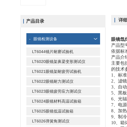
详
产品目录
-
眼镜检测设备
眼镜氙
产品型
依据标
LT6044镜片耐磨试验机
产品介
LT6020眼镜架鼻梁变形测试仪
主要包
的技术
LT6021眼镜架耐疲劳试验机
1、标
2、滤
LT6022眼镜耐力测试仪
3、自
LT6023眼镜疲劳应力测试仪
5、黑
6、光
LT6024眼镜材料高温试验箱
7、电
8、加
LT6025眼镜低温试验箱
9、制
LT6026弹簧角测试仪
10、