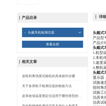
详
产品目录
-
头戴耳机检测仪器
头戴式
产品型
产品介
查看全部
头戴式
1.机
型
2.
本机
相关文章
3.
速度
4.
整机
头戴式
皮鞋剥离强度试验机的具体操作步骤
显示器
试验速度
关于各类鞋子检测仪器的检验方法
扭转角度
试验工
皮革收缩温度测定仪适用于哪些类型的皮革？
治具夹持
治具试
安全鞋绝缘性测试仪平凡岗位上发挥不寻常的价值