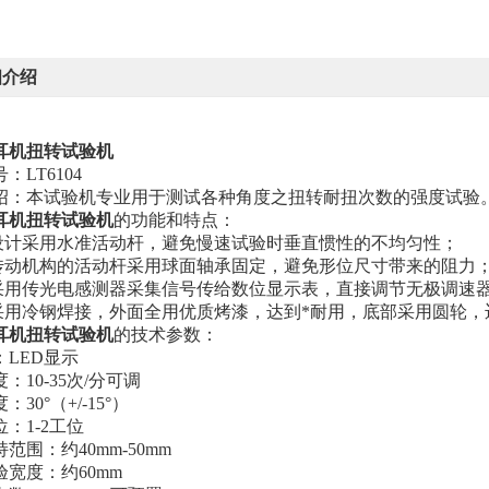
细介绍
耳机扭
转
试验机
号
：
LT6104
绍：
本试验机专业用于测试各种角度之扭转耐扭次数的强度试验
耳机扭
转
试验机
的功能和特点：
设计采用水准活动杆，避免慢速试验时垂直惯性的不均匀性
；
传动机构的活动杆采用球面轴承固定，避免形位尺寸带来的阻力
采用传光电感测器采集信号传给数位显示表，直接调节无极调速
采用冷钢焊接，外面全用优质烤漆，达到*耐用，底部采用圆轮
耳机扭
转
试验机
的技术参数：
：
LED
显示
：10-35次/分可调
：30°（+/-15°）
位：1-2工位
范围：约40mm-50mm
验宽度：约60mm