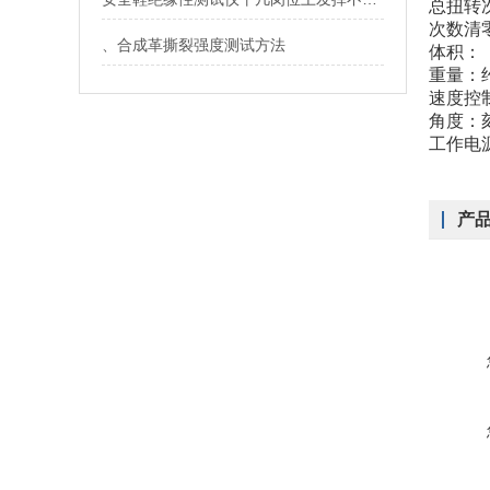
总扭转次
次数清
、合成革撕裂强度测试方法
体积：（
重量：约
速度控
角度：
工作电源：
产