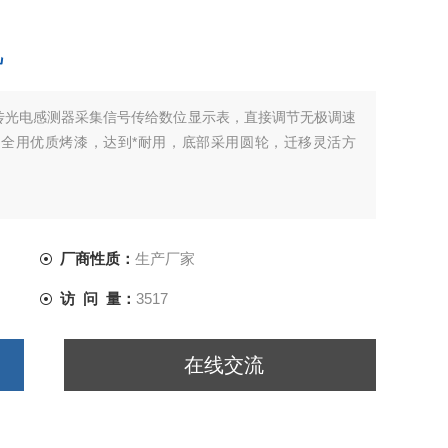
机
传光电感测器采集信号传给数位显示表，直接调节无极调速
全用优质烤漆，达到*耐用，底部采用圆轮，迁移灵活方
厂商性质：
生产厂家
访 问 量：
3517
在线交流