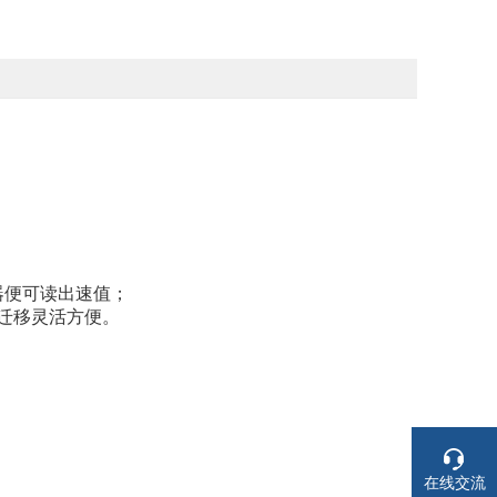
。
；
器便可读出速值
；
，迁移灵活方便。
在线交流