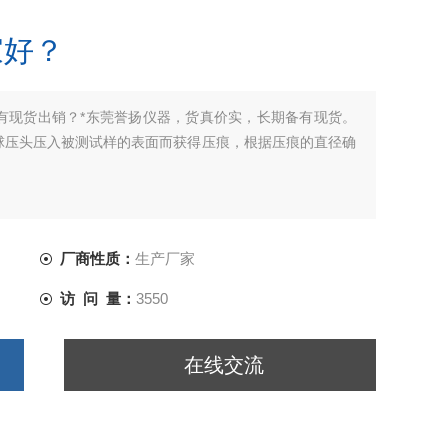
家好？
有现货出销？*东莞誉扬仪器，货真价实，长期备有现货。
球压头压入被测试样的表面而获得压痕，根据压痕的直径确
厂商性质：
生产厂家
访 问 量：
3550
在线交流