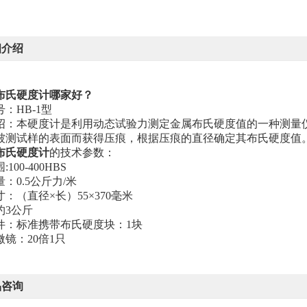
细介绍
布氏硬度计哪家好？
：HB-1型
绍：本硬度计是利用动态试验力测定金属布氏硬度值的一种测量
被测试样的表面而获得压痕，根据压痕的直径确定其布氏硬度值
布氏硬度计
的技术参数：
100-400HBS
：0.5公斤力/米
：（直径×长）55×370毫米
约3公斤
件：标准携带布氏硬度块：1块
微镜：20倍1只
品咨询