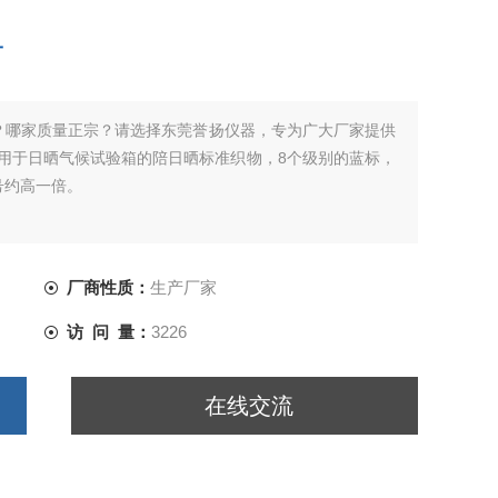
布
？哪家质量正宗？请选择东莞誉扬仪器，专为广大厂家提供
准织物，用于日晒气候试验箱的陪日晒标准织物，8个级别的蓝标，
号约高一倍。
厂商性质：
生产厂家
访 问 量：
3226
在线交流