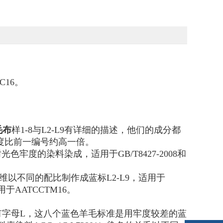
C16。
毛布
样1-8与L2-L9有详细的描述，他们的成分都
牢度比前一编号约高一倍。
牢度的染料染成，适用于GB/T8427-2008和
维以不同的配比制作成蓝标L2-L9，适用于
适用于AATCCTM16。
前注有字母L，这八个蓝色羊毛标准是用牢度较差的蓝