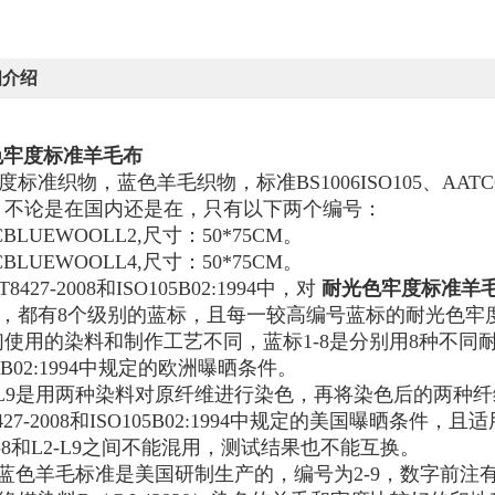
细介绍
色牢度标准羊毛布
度标准织物，蓝色羊毛织物，标准BS1006ISO105、AATC
，不论是在国内还是在，只有以下两个编号：
CBLUEWOOLL2,尺寸：50*75CM。
CBLUEWOOLL4,尺寸：50*75CM。
T8427-2008和ISO105B02:1994中，对
耐光色牢度标准羊
，都有8个级别的蓝标，且每一较高编号蓝标的耐光色
们使用的染料和制作工艺不同，蓝标1-8是分别用8种不同耐光色
05B02:1994中规定的欧洲曝晒条件。
2-L9是用两种染料对原纤维进行染色，再将染色后的两种纤
8427-2008和ISO105B02:1994中规定的美国曝晒条件，且
1-8和L2-L9之间不能混用，测试结果也不能互换。
-L9蓝色羊毛标准是美国研制生产的，编号为2-9，数字