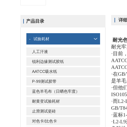
详
产品目录
-
试验耗材
耐光
耐光牢
人工汗液
·目前
AATC
锐利边缘测试胶纸
AATC
AATCC吸水纸
·在GB/
是羊毛
P-99测试胶带
·但他
蓝色羊毛布（日晒色牢度）
ISO1
·而L
耐黄变试验耗材
GB/T
止滑测试瓷砖
·蓝标
对色卡/比色卡
·L2