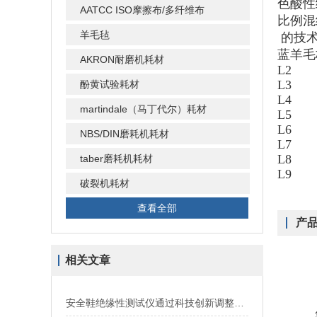
色酸性
AATCC ISO摩擦布/多纤维布
比例混
羊毛毡
的技
蓝羊毛
AKRON耐磨机耗材
L
L
酚黄试验耗材
L
martindale（马丁代尔）耗材
L
L
NBS/DIN磨耗机耗材
L7
L8
taber磨耗机耗材
L9
破裂机耗材
查看全部
产
相关文章
安全鞋绝缘性测试仪通过科技创新调整产业结构