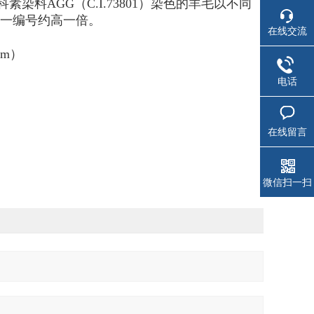
素染料AGG（C.I.73801）染色的羊毛以不同
一编号约高一倍。
在线交流
nm）
电话
在线留言
微信扫一扫