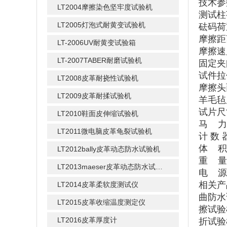
技术参
LT2004摩擦染色坚牢度试验机
测试柱
LT2005灯泡式耐黄变试验机
砝码荷重
摩擦距
LT-2006UV耐黄变试验箱
摩擦速度
LT-2007TABER耐磨试验机
固定夹
试件拉
LT2008皮革耐挠性试验机
摩擦头
LT2009皮革耐揉试验机
羊毛毡
试片尺
LT2010鞋面皮伸缩试验机
马 力
LT2011微电脑皮革龟裂试验机
计
数
体
积
LT2012bally皮革动态防水试验机
重
量
LT2013maeser皮革动态防水试验机
电
源
相关产
LT2014皮革柔软度测试仪
曲防水
LT2015皮革收缩温度测定仪
擦试验
LT2016皮革厚度计
折试验