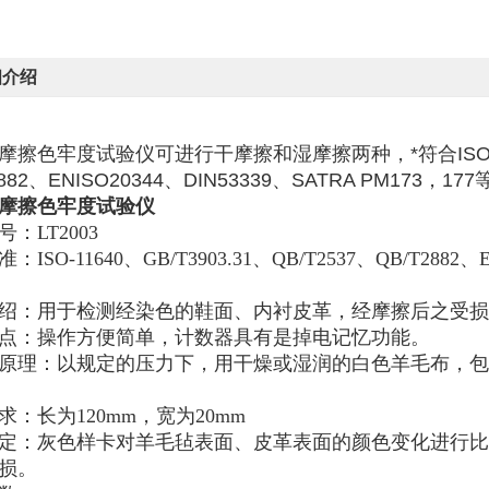
细介绍
擦色牢度试验仪可进行干摩擦和湿摩擦两种，*符合ISO-11640
2882、ENISO20344、DIN53339、SATRA PM173
摩擦色牢度试验仪
号
：
LT2003
准：
ISO-11640、
GB/T3903.31、
QB/T2537
、QB/T2882、
绍：
用于检测
经染色的鞋面、内衬皮革，经摩擦后之受损
点：操作方便简单，计数器具有是掉电记忆功能。
原理：以规定的压力下，
用干燥或湿润的白色羊毛布，包
求：长为
120mm
，宽为
20mm
定：
灰色样卡对羊毛毡表面、皮革表面的颜色变化进行
损
。