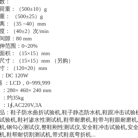
数：
荷重：（500±10）g
： （500±25）
g
离
：（
35
~40）mm
：（40±2）次/min
间隙：80 mm
伸范围：0~20%
面积：（
15×15
）
mm
尺寸：（
15×15
）
mm
（另购）
寸：（120
×
20）mm
：
D
C
120W
器
：
LCD，0~999,999
：280
×
460
×
240 mm
：约
35
kg
：
1
∮
,
AC
220V,
3
A
品：
鞋子防水曲折试验机,鞋子静态防水机,鞋跟冲击试验机
试验机,鞋衬渗水性测试机,鞋带耐磨机,鞋带与鞋眼耐磨机,
机,钢勾心测试仪,整鞋刚性测试仪,安全鞋冲击试验机,安
机,鞋帮耐切割测试机,带式鞋底弯折机...