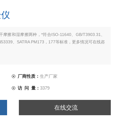
验仪
和湿摩擦两种，*符合ISO-11640、GB/T3903.31、
、DIN53339、SATRA PM173，177等标准，更多情况可在线咨
厂商性质：
生产厂家
访 问 量：
3379
在线交流