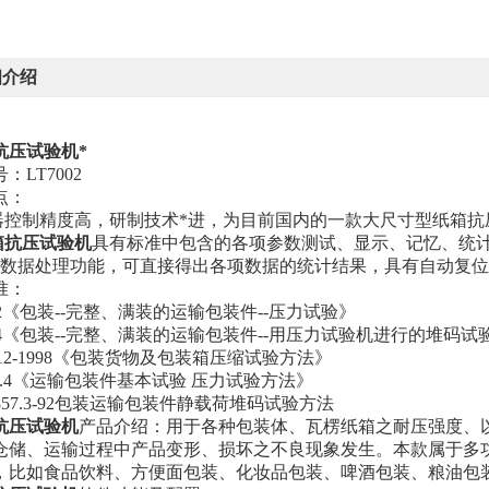
细介绍
抗压试验机*
号
：
LT7002
点：
仪器控制精度高，研制技术*进，为目前国内的一款大尺寸型纸箱
箱抗压试验机
具有标准中包含的各项参数测试、显示、记忆、统
有数据处理功能，可直接得出各项数据的统计结果，具有自动复
准：
872《包装--完整、满装的运输包装件--压力试验》
874《包装--完整、满装的运输包装件--用压力试验机进行的堆码试
Z0212-1998《包装货物及包装箱压缩试验方法》
57.4《运输包装件基本试验 压力试验方法》
4857.3-92包装运输包装件静载荷堆码试验方法
抗压试验机
产品介绍：用于各种包装体、瓦楞纸箱之耐压强度、
仓储、运输过程中产品变形、损坏之不良现象发生。
本款属于多
，比如食品饮料
、
方便面包装
、
化妆品包装
、
啤酒包装
、
粮油包