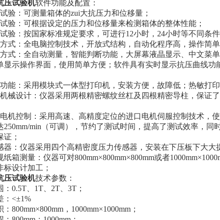
抗压试验机
软件功能及配置：
试验：可测量箱体的zui大抗压力和位移量；
值试验：可根据设定的压力和位移量来检测箱体的整体性能；
试验：按国家标准规定要求，可进行12小时，24小时等不同条
方式：
全电脑控制技术，开放式结构，自动化程序高，操作简
方式：
全自动测量，智能判断功能，大屏幕液晶显示、中文菜单
单显示操作界面，使用简单方便；软件具有实时显示抗压曲线功
。
功能：
采用模块式一体型打印机，安装方便，故障低；热敏打
机械设计：仪器采用两根精密螺纹丝杠及四根精密导柱，保证了
电机控制：采用高速、高精度定位的进口电机伺服控制技术，使其定
达250mm/min（可调），节约了测试时间，提高了测试效率
保证；
感器：仪器采用四个高精密度压力传感器，安装在下压板下大大
规纸箱测量：仪器可对800mm×800mm×800mm或者1000mm×1
非标设计加工；
抗压试验机
技术参数：
围：
0.5T、
1T
、
2T
、
3
T
；
差：<±1%
积
：
800mm×800mm
，
1000mm×1000mm；
程：
8
00mm；1
0
00mm；