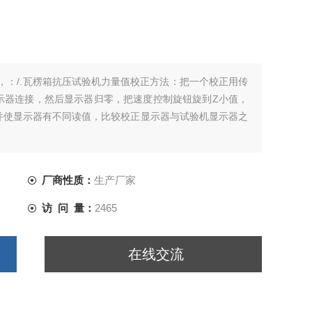
，：/.瓦楞箱抗压试验机力量值校正方法：把一个校正用传
示器连接，然后显示器归零，把速度控制旋钮旋到Z小值，
并使显示器有不同读值，比较校正显示器与试验机显示器之
厂商性质：
生产厂家
访 问 量：
2465
在线交流