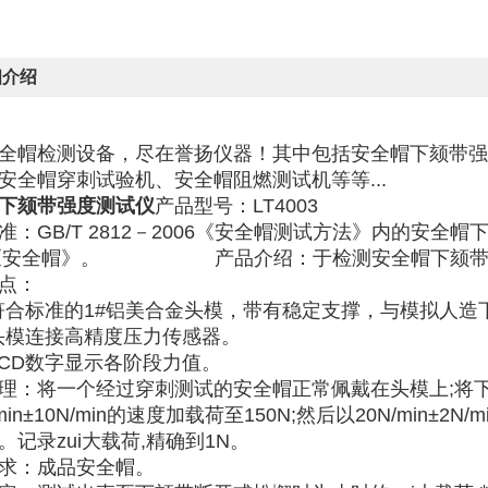
细介绍
全帽检测设备，尽在誉扬仪器！其中包括安全帽下颏带强
安全帽穿刺试验机、安全帽阻燃测试机等等...
下颏带强度测试仪
产品型号：LT4003
准：GB/T 2812－2006《安全帽测试方法》内的安全帽下
07《安全帽》。
产品介绍：于检测安全帽下颏
特点：
合标准的1#铝美合金头模，带有稳定支撑，与模拟人造
模连接高精度压力传感器。
CD数字显示各阶段力值。
理：将一个经过穿刺测试的安全帽正常佩戴在头模上;将
/min±10N/min的速度加载荷至150N;然后以20N/mi
。记录zui大载荷,精确到1N。
求：成品安全帽。