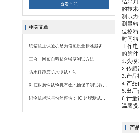
结果判
查看全部
的技术
测试力
测量精
相关文章
位移精
时间精
工作电
纸箱抗压试验机是为箱包质量标准服务的一类仪器
的附件
三合一网布面料贴合强度测试方法
1.
头模
2.传
防水鞋静态防水测试方法
3.产
4.产
鞋底耐磨性试验机有效地确保了测试数据的准确性
5.出
6.计
织物抗起球与勾丝评估： ICI起球测试仪选型策略与标准匹配指南
温馨提
产