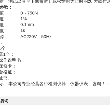
定：测试出直至下颏带断开或松懈时为止时的zui大载荷,
参数：
值
0～750N
1%
度
0.1mm
度
1s
度
源
AC220V，50Hz
：
1个；
感器1个；
品操作说明书；
品保修卡；
厂合格证；
量证书。
示：本公司专业经营各种检测仪器，仪器仪表，咨询！：
品咨询