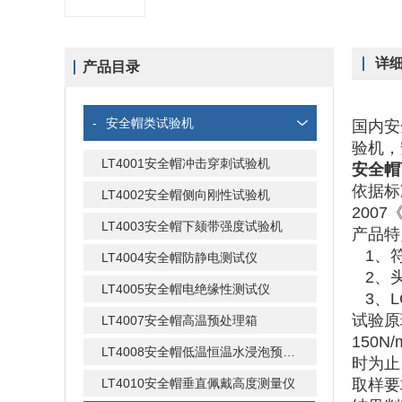
详
产品目录
-
安全帽类试验机
国内安
验机，
LT4001安全帽冲击穿刺试验机
安全帽
依据标
LT4002安全帽侧向刚性试验机
20
LT4003安全帽下颏带强度试验机
产品
1、符
LT4004安全帽防静电测试仪
2、头
LT4005安全帽电绝缘性测试仪
3、L
试验原
LT4007安全帽高温预处理箱
150N
LT4008安全帽低温恒温水浸泡预处理箱
时为止
LT4010安全帽垂直佩戴高度测量仪
取样要