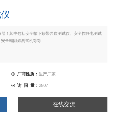
试仪
仪器！其中包括安全帽下颏带强度测试仪、安全帽静电测试
全帽阻燃测试机等等...
厂商性质：
生产厂家
访 问 量：
2807
在线交流