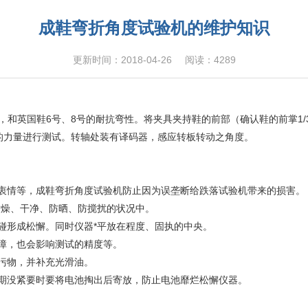
成鞋弯折角度试验机的维护知识
更新时间：2018-04-26
阅读：4289
2码，和英国鞋6号、8号的耐抗弯性。将夹具夹持鞋的前部（确认鞋的前掌
0N的力量进行测试。转轴处装有译码器，感应转板转动之角度。
情等，成鞋弯折角度试验机防止因为误垄断给跌落试验机带来的损害。
枯燥、干净、防晒、防搅扰的状况中。
形成松懈。同时仪器*平放在程度、固执的中央。
障，也会影响测试的精度等。
污物，并补充光滑油。
期没紧要时要将电池掏出后寄放，防止电池靡烂松懈仪器。