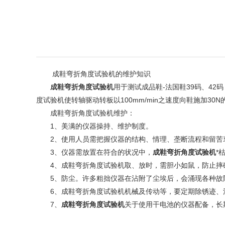
成鞋弯折角度试验机的维护知识
成鞋弯折角度试验机
用于测试成品鞋-法国鞋39码、4
度试验机使转轴驱动转板以100mm/min之速度向鞋施加3
成鞋弯折角度试验机维护：
1、美满的仪器操持、维护制度。
2、使用人员需把握仪器的结构、情理、垄断流程和留苦衷
3、仪器需放置在符合的状况中，
成鞋弯折角度试验机
*
4、成鞋弯折角度试验机取、放时，需胆小如鼠，防止摔碰
5、防尘。许多粗拙仪器在沾附了尘埃后，会涌现各种故
6、成鞋弯折角度试验机机械及传动等，要定期除锈迹、
7、
成鞋弯折角度试验机
关于使用干电池的仪器配备，长